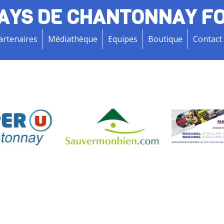
AYS DE CHANTONNAY F
artenaires
Médiathèque
Equipes
Boutique
Contact