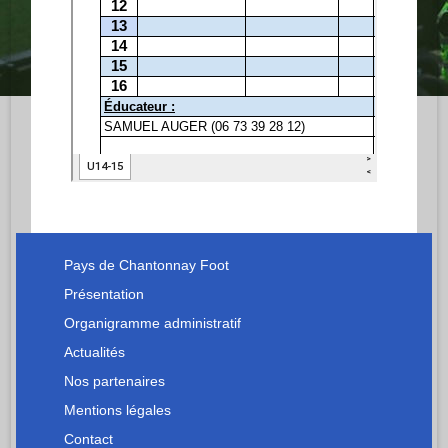
Pays de Chantonnay Foot
Présentation
Organigramme administratif
Actualités
Nos partenaires
Mentions légales
Contact