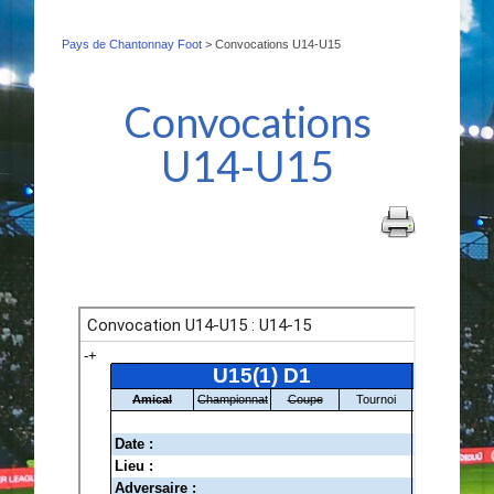
Boutique
Pays de Chantonnay Foot
Contact
>
Convocations U14-U15
Interview
Convocations
U14-U15