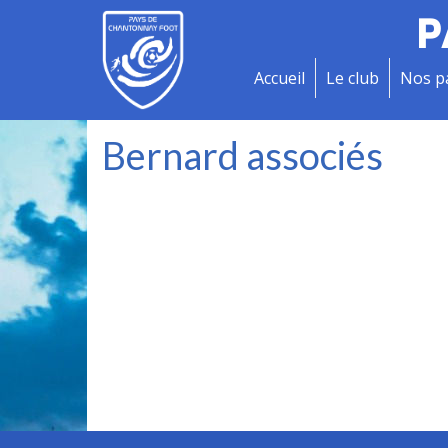
P
Accueil
Le club
Nos p
Bernard associés