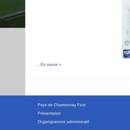
…
En savoir +
Pays de Chantonnay Foot
Présentation
Organigramme administratif