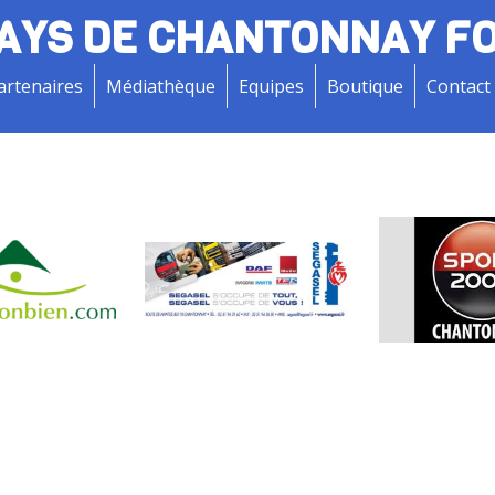
AYS DE CHANTONNAY F
artenaires
Médiathèque
Equipes
Boutique
Contact